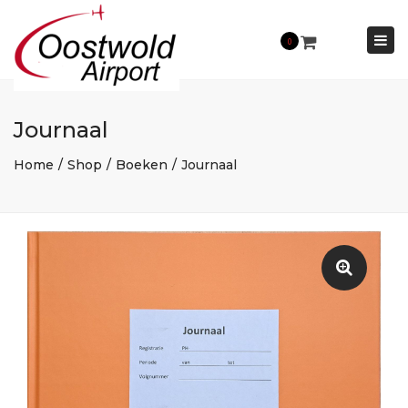
×
Togg
0
navi
Journaal
Home
Shop
Boeken
Journaal