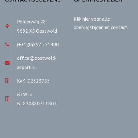
Klik hier voor alle
Polderweg 28
openingstijden en contact
9682 XS Oostwold
(+31)(0)597 551490
office@oostwold-
airport.nl
KvK: 02323785
BTW nr:
NL820880711B01