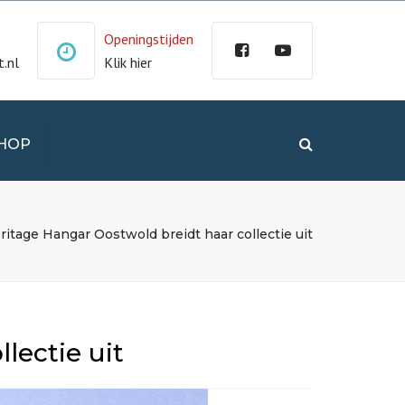
×
Openingstijden
.nl
Klik hier
HOP
Search
OUNT
NDJE
ritage Hangar Oostwold breidt haar collectie uit
ORWAARDEN
lectie uit