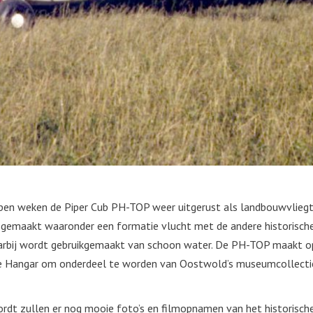
lopen weken de Piper Cub PH-TOP weer uitgerust als landbouwvlie
gemaakt waaronder een formatie vlucht met de andere historisch
aarbij wordt gebruikgemaakt van schoon water. De PH-TOP maakt 
e Hangar om onderdeel te worden van Oostwold’s museumcollectie.
dt zullen er nog mooie foto’s en filmopnamen van het historisch