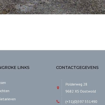
GRIJKE LINKS
CONTACTGEGEVENS
ssen
Polderweg 28
uchten
9682 XS Oostwold
ietarieven
(+31)(0)597 551490