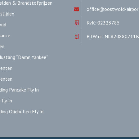
lden & Brandstofprijzen
office@oostwold-airport
stijden
KvK: 02323785
oud
nance
BTW nr: NL820880711
en
ustang “Damn Yankee”
enten
enten
ing Pancake Fly In
fly-in
ing Oliebollen Fly In