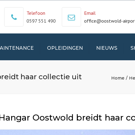
Telefoon
Email
0597 551 490
office@oostwold-airport
AINTENANCE
OPLEIDINGEN
NIEUWS
S
EMEEN
INSTRUCTIETARIEVEN
MIJN ACC
idt haar collectie uit
ERHOUD
PRIVAT PILOT LICENSE
WINKELMA
Home
He
O NETHERLANDS
TAILWHEEL
ALG. VO
CONVERSION TRAINING
RAFT FOR SALE
BANNER/SAILPLANE
TOW RATING
Hangar Oostwold breidt haar col
CESSNA SET RATING
PILATUS PC-6 RATING