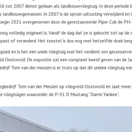
6 tot 2007 dienst gedaan als landbouwvliegtuig. In deze periode b
s landbouwgewassen. In 2007 is de sproei-uitrusting verwijderd en 
f begin 2021 overgenomen door de gerestaureerde Piper Cub de PH
g volledig origineel is. Vanaf de dag dat ze is gekocht tot op de 
epast of veranderd. Het toestel is dus nog met hetzelfde doek besp
goed en is het een uniek vliegtuig wat het verdient om geconserv
eld Oostwold. De expositie zal een compleet beeld geven van de l
edrijf Tom van der meulen is er trots op dat dit unieke vliegtuig 
egbedrijf Tom van der Meulen op vliegveld Oostwold en laat meer d
nde vliegtuigen waaronder de P-51 D Mustang “Damn Yankee”.