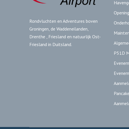
Havenge
Opening
Rondvluchten en Adventures boven
Onderh
Groningen, de Waddeneilanden,
Mainte
Drenthe , Friesland en natuurlijk Ost-
Algeme
Friesland in Duitsland.
P51D M
Evenem
Evenem
Aanmeld
Pancake 
Aanmeld